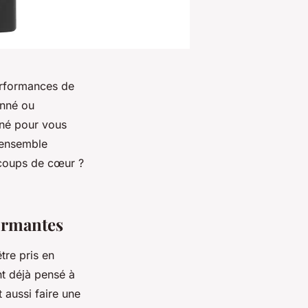
erformances de
onné ou
nné pour vous
'ensemble
s coups de cœur ?
formantes
être pris en
t déjà pensé à
 aussi faire une