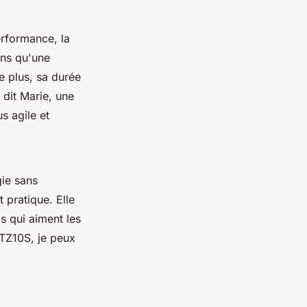
erformance, la
ins qu'une
e plus, sa durée
 dit Marie, une
s agile et
gie sans
 pratique. Elle
s qui aiment les
TZ10S, je peux