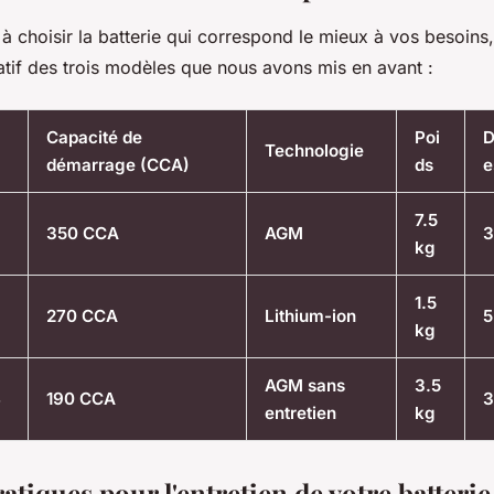
à choisir la batterie qui correspond le mieux à vos besoins,
tif des trois modèles que nous avons mis en avant :
Capacité de
Poi
D
Technologie
démarrage (CCA)
ds
e
7.5
350 CCA
AGM
3
kg
1.5
270 CCA
Lithium-ion
5
kg
AGM sans
3.5
S
190 CCA
3
entretien
kg
atiques pour l'entretien de votre batteri