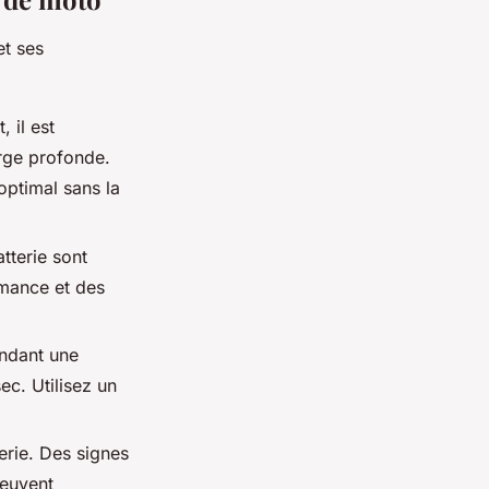
et ses
 il est
arge profonde.
 optimal sans la
tterie sont
rmance et des
endant une
ec. Utilisez un
erie. Des signes
peuvent