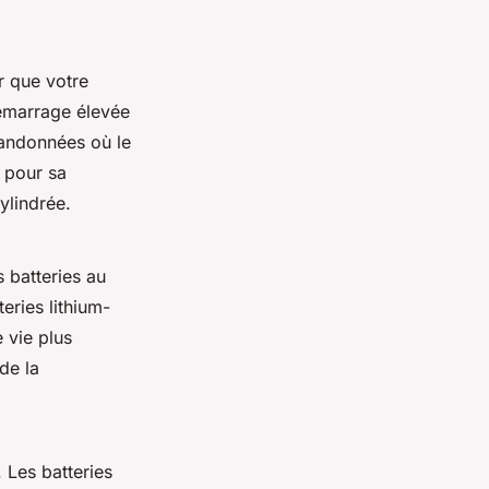
r que votre
émarrage élevée
 randonnées où le
 pour sa
ylindrée.
s batteries au
eries lithium-
e vie plus
de la
. Les batteries