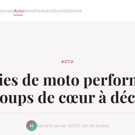
Accueil
Actu
Moto
Produits
Sécurité
Voiture
ACTU
ies de moto perfo
coups de cœur à dé
hervé
10 janvier 2025
7 min de lecture
H