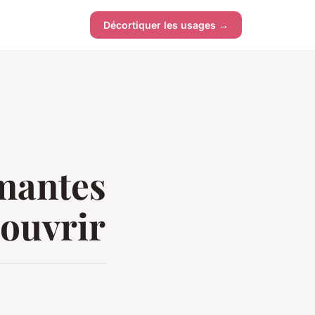
Décortiquer les usages →
rmantes
couvrir