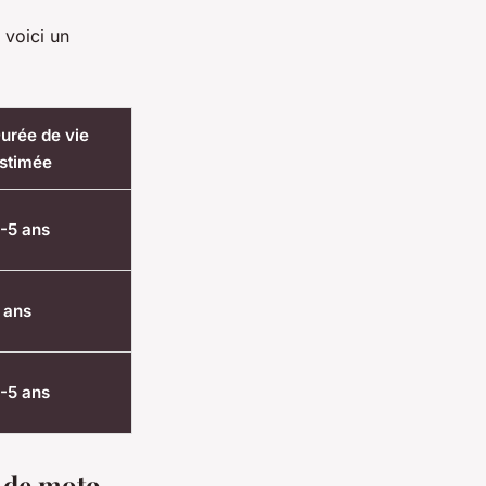
 voici un
urée de vie
stimée
-5 ans
 ans
-5 ans
e de moto