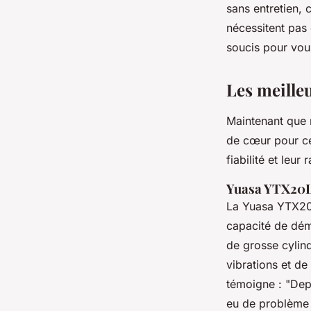
sans entretien,
nécessitent pas 
soucis pour vous
Les meille
Maintenant que 
de cœur pour ce
fiabilité et leur 
Yuasa YTX20
La
Yuasa YTX2
capacité de dém
de grosse cylin
vibrations et d
témoigne :
"Dep
eu de problème 