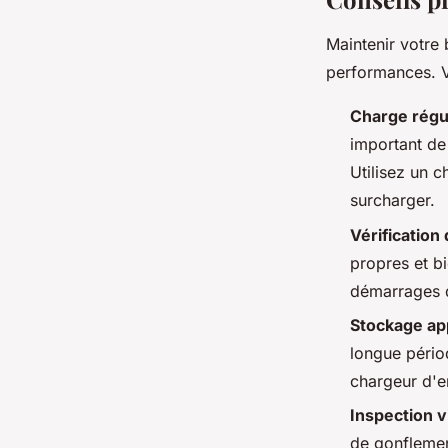
Maintenir votre 
performances. V
Charge régul
important de
Utilisez un c
surcharger.
Vérification
propres et b
démarrages di
Stockage app
longue périod
chargeur d'e
Inspection vi
de gonflement