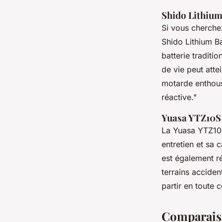
Shido Lithium
Si vous cherche
Shido Lithium Ba
batterie traditi
de vie peut atte
motarde enthous
réactive."
Yuasa YTZ10S
La
Yuasa YTZ10
entretien et sa 
est également ré
terrains accide
partir en toute 
Comparaiso