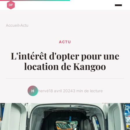
Accueil
›
Actu
ACTU
L'intérêt d'opter pour une
location de Kangoo
hervé
18 avril 2024
3 min de lecture
H